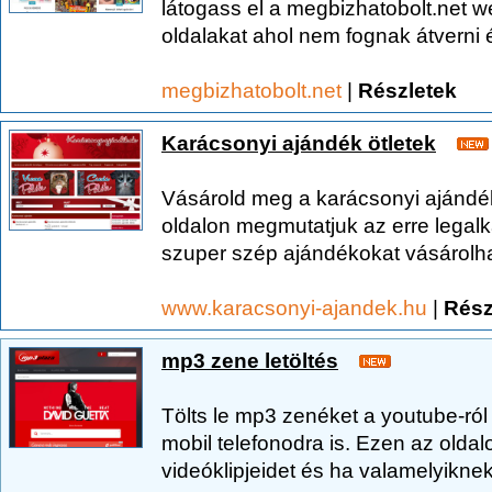
látogass el a megbizhatobolt.net we
oldalakat ahol nem fognak átverni é
megbizhatobolt.net
|
Részletek
Karácsonyi ajándék ötletek
Vásárold meg a karácsonyi ajándé
oldalon megmutatjuk az erre lega
szuper szép ajándékokat vásárolha
www.karacsonyi-ajandek.hu
|
Rész
mp3 zene letöltés
Tölts le mp3 zenéket a youtube-ró
mobil telefonodra is. Ezen az old
videóklipjeidet és ha valamelyiknek