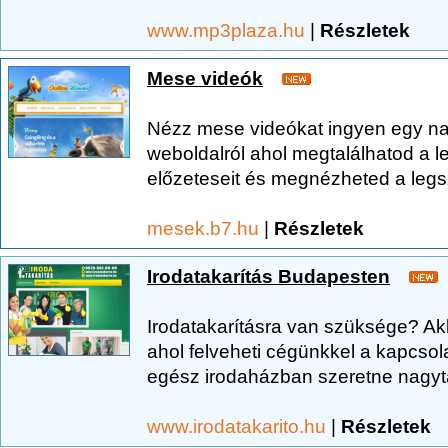
www.mp3plaza.hu
|
Részletek
Mese videók
Nézz mese videókat ingyen egy n
weboldalról ahol megtalálhatod a 
előzeteseit és megnézheted a legs
mesek.b7.hu
|
Részletek
Irodatakarítás Budapesten
Irodatakarításra van szüksége? Ak
ahol felveheti cégünkkel a kapcsol
egész irodaházban szeretne nagytak
www.irodatakarito.hu
|
Részletek