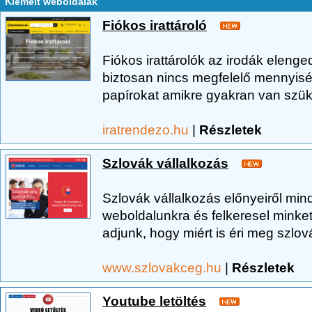
Kiemelt weboldalak
Fiókos irattároló
Fiókos irattárolók az irodák elenge
biztosan nincs megfelelő mennyisé
papírokat amikre gyakran van szük
iratrendezo.hu
|
Részletek
Szlovák vállalkozás
Szlovák vállalkozás előnyeiről min
weboldalunkra és felkeresel minket
adjunk, hogy miért is éri meg szlov
www.szlovakceg.hu
|
Részletek
Youtube letöltés