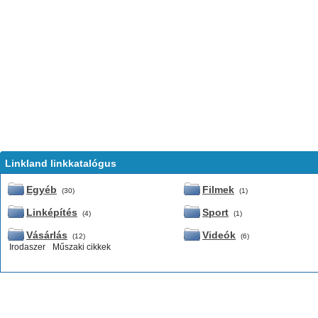
Linkland linkkatalógus
Egyéb
Filmek
(30)
(1)
Linképítés
Sport
(4)
(1)
Vásárlás
Videók
(12)
(6)
Irodaszer
Műszaki cikkek