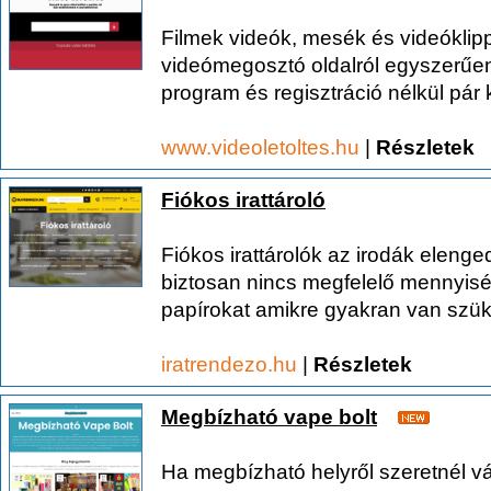
Filmek videók, mesék és videóklipp
videómegosztó oldalról egyszerűe
program és regisztráció nélkül pár k
www.videoletoltes.hu
|
Részletek
Fiókos irattároló
Fiókos irattárolók az irodák elenge
biztosan nincs megfelelő mennyisé
papírokat amikre gyakran van szük
iratrendezo.hu
|
Részletek
Megbízható vape bolt
Ha megbízható helyről szeretnél v