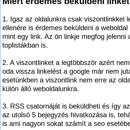
Miért érdemes beküldeni linket
1. Igaz az oldalunkra csak viszontlinkkel l
ellenére is érdemes beküldeni a weboldal 
mint egy link. Az ön linkje megfog jelenn
toplistákban is.
2. A viszontlinket a legtöbbször azért nem
oda vissza linkelést a google már nem ju
esetünkben a viszontlink nem erre az old
külön álló weboldalunkra.
3. RSS csatornáját is beküldheti és így az
az utolsó 5 bejegyzés hivatkozása is, tehá
is ami nagyon sokat számít a seo esetéb