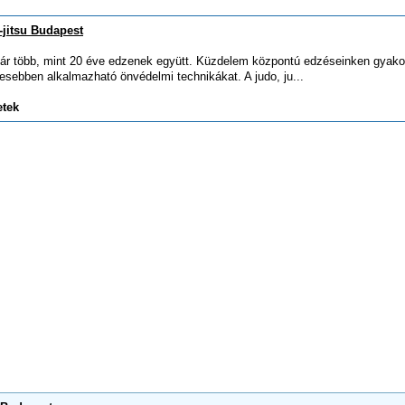
-jitsu Budapest
ár több, mint 20 éve edzenek együtt. Küzdelem központú edzéseinken gyako
sebben alkalmazható önvédelmi technikákat. A judo, ju...
etek