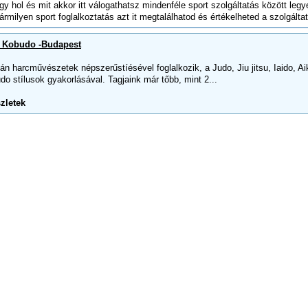
y hol és mit akkor itt válogathatsz mindenféle sport szolgáltatás között legy
milyen sport foglalkoztatás azt it megtalálhatod és értékelheted a szolgáltat
o, Kobudo -Budapest
n harcművészetek népszerűstíésével foglalkozik, a Judo, Jiu jitsu, Iaido, Ai
o stílusok gyakorlásával. Tagjaink már tőbb, mint 2...
zletek