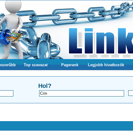
pszerűbb
Top szavazat
Pagerank
Legjobb hivatkozók
a webodlalunkra
Hol?