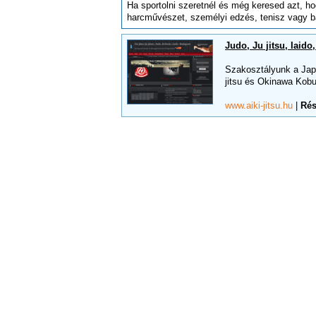
Ha sportolni szeretnél és még keresed azt, hog
harcművészet, személyi edzés, tenisz vagy bár
Judo, Ju jitsu, Iaid
Szakosztályunk a Japá
jitsu és Okinawa Kobud
www.aiki-jitsu.hu
|
Rés