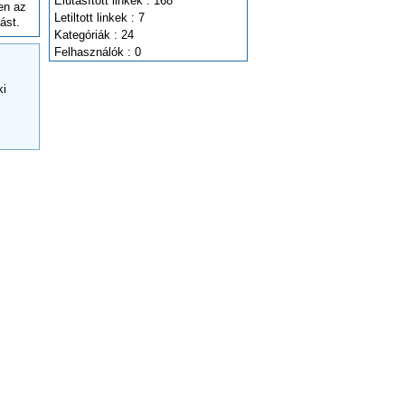
Elutasított linkek : 168
en az
Letiltott linkek : 7
ást.
Kategóriák : 24
Felhasználók : 0
ki