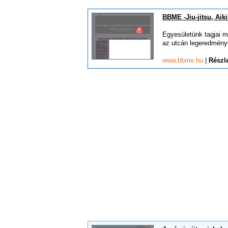
BBME -Jiu-jitsu, Aiki
Egyesületünk tagjai m
az utcán legeredménye
www.bbme.hu
|
Részl