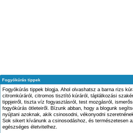
Fogyókúrás tippek
Fogyókúrás tippek blogja. Ahol olvashatsz a barna rizs kúr
citromkúráról, citromos tisztító kúráról, táplálkozási szakér
tippjeiről, tiszta víz fogyasztásról, test mozgásról, ismerő
fogyókúrás ötleteiről. Bízunk abban, hogy a blogunk segíts
nyújtani azoknak, akik csinosodni, vékonyodni szeretnéne
Sok sikert kívánunk a csinosodáshoz, és természetesen a
egészséges életvitelhez.