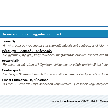
Hasonló oldalak: Fogyókúrás tippek
Twins Gym
A Twins gym egy rég múltra visszatekintő küzdősport centrum, ahol jelen va
Pénzügyi Tudakozó - Tanácsadás
HA gyermek, nyugdíj, vagy lakáscélú megtakarítás érdekel, esetleg lakáshit
pcszerviz84
Elromlott, lassú, vírusos? Gyakran találkozom az előbbi problémákkal felh
Cordyceps.hu
Cordyceps Sinensis információs oldal - Minden amit a Cordycepsről tudni é
Fincsi Cukrászda Hajdúhadház
A Fincsi Cukrászda Hajdúhadházon várja kedves új vásárlóit vagy meglévő ü
Powered by
Linkkatalógus
© 2007 - 2024 Genera