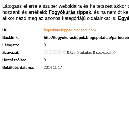
Látogass el erre a szuper weboldalra és ha tetszett akkor t
hozzánk és értékeld:
Fogyókúrás tippek
, és ha nem őt ke
akkor nézd meg az azonos kategóriájú oldalainkat is:
Egy
Url:
fogyokurastippek.blogspot.com
Backlink:
http://fogyokurastippek.blogspot.de/p/partnerei
Látogató:
0
Szavazat:
0.0/5 értékelés 0 szavazatból
Hozzászólás:
0
Beküldés dátuma:
2014-11-17