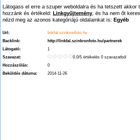
Látogass el erre a szuper weboldalra és ha tetszett akkor t
hozzánk és értékeld:
Linkgyűjtemény
, és ha nem őt kere
nézd meg az azonos kategóriájú oldalainkat is:
Egyéb
Url:
linkfal.szinkronfoto.hu
Backlink:
http://linkfal.szinkronfoto.hu/partnerek
Látogató:
1
Szavazat:
0.0/5 értékelés 0 szavazatból
Hozzászólás:
0
Beküldés dátuma:
2014-11-26