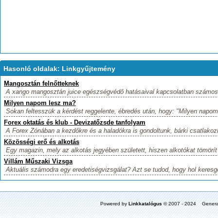
Hasonló oldalak: Linkgyűjtemény
Mangosztán felnőtteknek
A xango mangosztán juice egészségvédő hatásaival kapcsolatban számos
Milyen napom lesz ma?
Sokan feltesszük a kérdést reggelente, ébredés után, hogy: "Milyen napom
Forex oktatás és klub - Devizatőzsde tanfolyam
A Forex Zónában a kezdőkre és a haladókra is gondoltunk, bárki csatlakozh
Közösségi erő és alkotás
Egy magazin, mely az alkotás jegyében született, hiszen alkotókat tömörít 
Villám Műszaki Vizsga
Aktuális számodra egy eredetiségvizsgálat? Azt se tudod, hogy hol keresgé
Powered by
Linkkatalógus
© 2007 - 2024 Genera