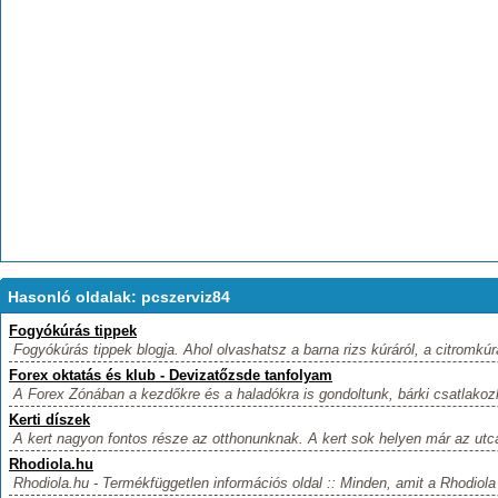
Hasonló oldalak: pcszerviz84
Fogyókúrás tippek
Fogyókúrás tippek blogja. Ahol olvashatsz a barna rizs kúráról, a citromkúrá
Forex oktatás és klub - Devizatőzsde tanfolyam
A Forex Zónában a kezdőkre és a haladókra is gondoltunk, bárki csatlakozh
Kerti díszek
A kert nagyon fontos része az otthonunknak. A kert sok helyen már az utcáró
Rhodiola.hu
Rhodiola.hu - Termékfüggetlen információs oldal :: Minden, amit a Rhodiola 