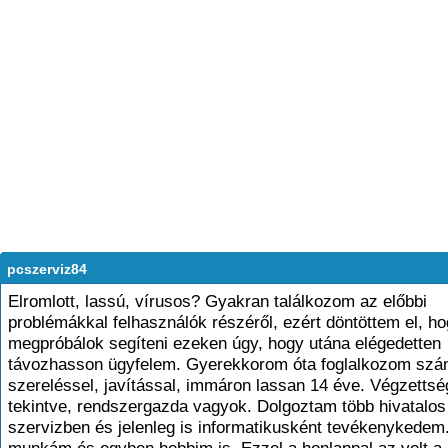
pcszerviz84
Elromlott, lassú, vírusos? Gyakran találkozom az előbbi
problémákkal felhasználók részéről, ezért döntöttem el, h
megpróbálok segíteni ezeken úgy, hogy utána elégedetten
távozhasson ügyfelem. Gyerekkorom óta foglalkozom szá
szereléssel, javítással, immáron lassan 14 éve. Végzetts
tekintve, rendszergazda vagyok. Dolgoztam több hivatalos
szervizben és jelenleg is informatikusként tevékenykedem