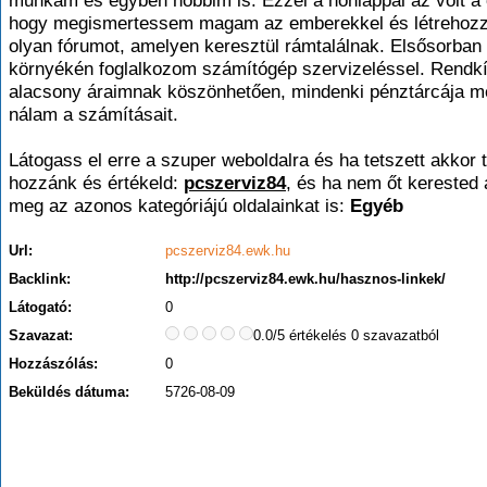
munkám és egyben hobbim is. Ezzel a honlappal az volt a
hogy megismertessem magam az emberekkel és létrehoz
olyan fórumot, amelyen keresztül rámtalálnak. Elsősorban
környékén foglalkozom számítógép szervizeléssel. Rendkí
alacsony áraimnak köszönhetően, mindenki pénztárcája me
nálam a számításait.
Látogass el erre a szuper weboldalra és ha tetszett akkor t
hozzánk és értékeld:
pcszerviz84
, és ha nem őt kerested
meg az azonos kategóriájú oldalainkat is:
Egyéb
Url:
pcszerviz84.ewk.hu
Backlink:
http://pcszerviz84.ewk.hu/hasznos-linkek/
Látogató:
0
Szavazat:
0.0/5 értékelés 0 szavazatból
Hozzászólás:
0
Beküldés dátuma:
5726-08-09