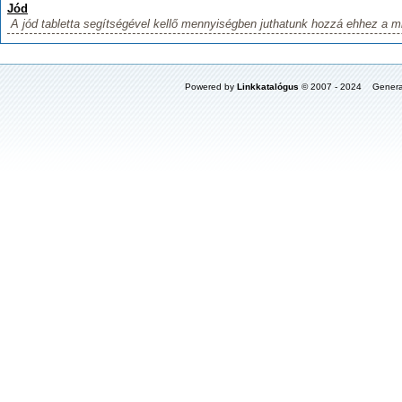
Jód
A jód tabletta segítségével kellő mennyiségben juthatunk hozzá ehhez a m
Powered by
Linkkatalógus
© 2007 - 2024 Genera