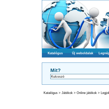
Katalógus
Új weboldalak
Legné
Mit?
Katalógus
>
Játékok
>
Online játékok
>
Legjo