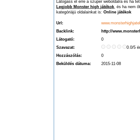
Látogass el erre a szuper weboldalra és ha tet
Legjobb Monster high játékok
, és ha nem ő
kategóriájú oldalainkat is:
Online játékok
Url:
www.monsterhighjat
Backlink:
http://www.monster
Látogató:
0
Szavazat:
0.0/5 é
Hozzászólás:
0
Beküldés dátuma:
2015-11-08