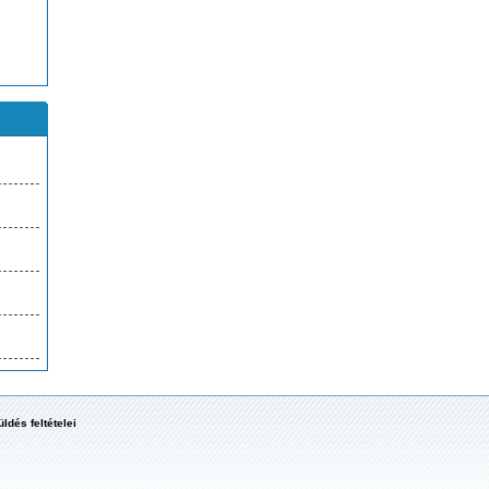
ldés feltételei