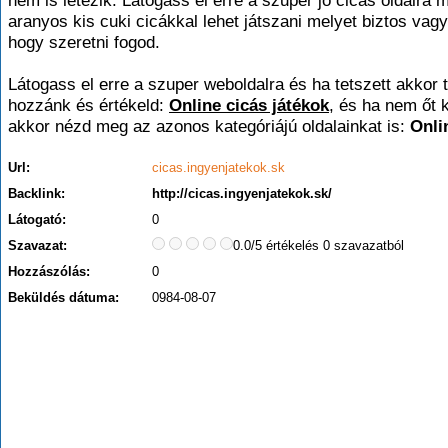
nem is létezik. Látogass el erre a szuper jó cicás oldalra 
aranyos kis cuki cicákkal lehet játszani melyet biztos vag
hogy szeretni fogod.
Látogass el erre a szuper weboldalra és ha tetszett akkor t
hozzánk és értékeld:
Online cicás játékok
, és ha nem őt 
akkor nézd meg az azonos kategóriájú oldalainkat is:
Onli
Url:
cicas.ingyenjatekok.sk
Backlink:
http://cicas.ingyenjatekok.sk/
Látogató:
0
Szavazat:
0.0/5 értékelés 0 szavazatból
Hozzászólás:
0
Beküldés dátuma:
0984-08-07