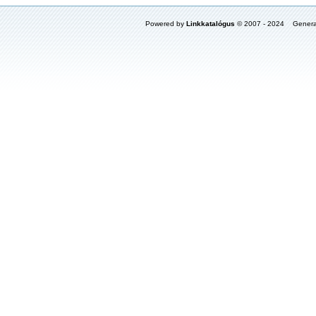
Powered by
Linkkatalógus
© 2007 - 2024 Genera