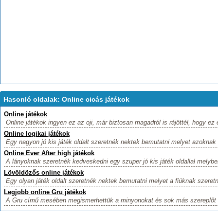
Hasonló oldalak: Online cicás játékok
Online játékok
Online játékok ingyen ez az oji, már biztosan magadtól is rájöttél, hogy ez 
Online logikai játékok
Egy nagyon jó kis játék oldalt szeretnék nektek bemutatni melyet azoknak
Online Ever After high játékok
A lányoknak szeretnék kedveskedni egy szuper jó kis játék oldallal melyb
Lövöldözős online játékok
Egy olyan játék oldalt szeretnék nektek bemutatni melyet a fiúknak szeretn
Legjobb online Gru játékok
A Gru című mesében megismerhettük a minyonokat és sok más szereplőt is