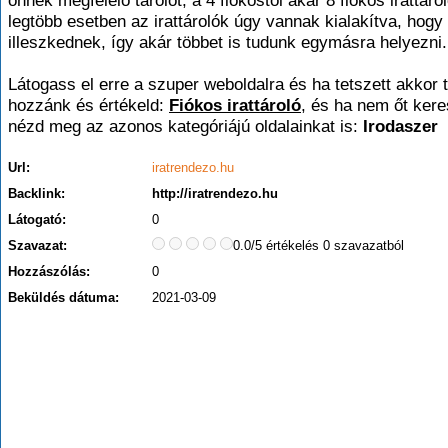
önnek megfelelő tárolót, a 4 fiókostól akár 8 fiókos irattárol
legtöbb esetben az irattárolók úgy vannak kialakítva, hog
illeszkednek, így akár többet is tudunk egymásra helyezni.
Látogass el erre a szuper weboldalra és ha tetszett akkor t
hozzánk és értékeld:
Fiókos irattároló
, és ha nem őt kere
nézd meg az azonos kategóriájú oldalainkat is:
Irodaszer
Url:
iratrendezo.hu
Backlink:
http://iratrendezo.hu
Látogató:
0
Szavazat:
0.0/5 értékelés 0 szavazatból
Hozzászólás:
0
Beküldés dátuma:
2021-03-09