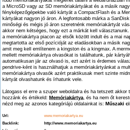
főbb memóriakártyákat meglehet találni a webáruházban mi
a MicroSD vagy az SD memóriakártyákat és a másik nagyo
fényképezőgépekbe való kártyát a CompactFlash és a Me
kártyákat nagyon jó áron. A legfontosabb márka a SanDisk
minőségi és mégis jó áron szeretnénk memóriakártyát vásá
akkor nem kétséges, hogy ezt a márkát kell választanunk
a memóriakártya piacon az elsők között indult és a mai na
megtartotta az első pozícióját az eladásokban a másik na
amit meg kell említenem a kingston és a kingmax. A merm
mellett memóriakártya olvasókat is találhatunk, pár kártyá
automatikusan jár az olvasó is, ezt azért is érdemes válas
pendrive-ként is használhatjuk a memóriakártyánkat a mult
memóriakártya olvasók azért praktikusak mert szinte midn
kártyát olvashatunk és írhatunk vele.
Látogass el erre a szuper weboldalra és ha tetszett akkor t
hozzánk és értékeld:
Memóriakártya
, és ha nem őt keres
nézd meg az azonos kategóriájú oldalainkat is:
Műszaki c
Url:
www.memoriakartya.eu
Backlink:
http://www.memoriakartya.eu