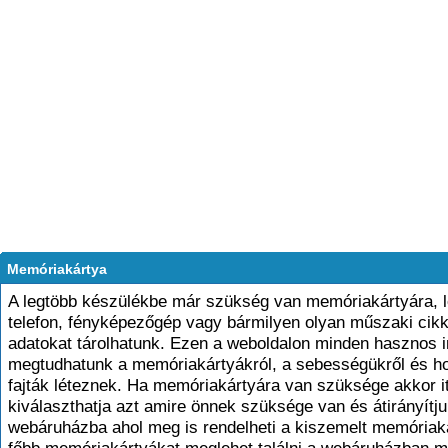
Memóriakártya
A legtöbb készülékbe már szükség van memóriakártyára, 
telefon, fényképezőgép vagy bármilyen olyan műszaki cik
adatokat tárolhatunk. Ezen a weboldalon minden hasznos i
megtudhatunk a memóriakártyákról, a sebességükről és h
fajták léteznek. Ha memóriakártyára van szüksége akkor it
kiválaszthatja azt amire önnek szüksége van és átirányítju
webáruházba ahol meg is rendelheti a kiszemelt memóriaká