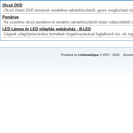
Olcsó DVD
Olcsó írható DVD lemezek rendelése raktárkészletről, gyors megbízható tö
Pendrive
Ha szeretne olcsó pendrive-ot rendelni raktárkészletről óriási választékból a
LED Lámpa és LED világítás webáruház - B-LED
Cégünk világítástechnikai termékek forgalmazásával foglalkozik kis- és na
Powered by
Linkkatalógus
© 2007 - 2024 Genera