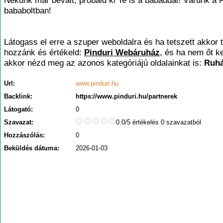
Nekünk már bevált, próbáld ki Te is a babáddal! Várunk a P
bababoltban!
Látogass el erre a szuper weboldalra és ha tetszett akkor t
hozzánk és értékeld:
Pinduri Webáruház
, és ha nem őt k
akkor nézd meg az azonos kategóriájú oldalainkat is:
Ruhá
Url:
www.pinduri.hu
Backlink:
https://www.pinduri.hu/partnerek
Látogató:
0
Szavazat:
0.0/5 értékelés 0 szavazatból
Hozzászólás:
0
Beküldés dátuma:
2026-01-03