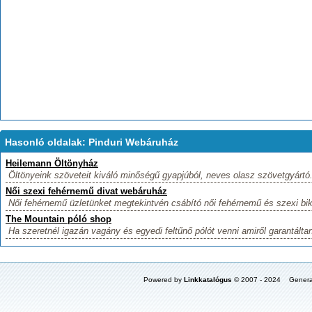
Hasonló oldalak: Pinduri Webáruház
Heilemann Öltönyház
Öltönyeink szöveteit kiváló minőségű gyapjúból, neves olasz szövetgyártó.
Női szexi fehérnemű divat webáruház
Női fehérnemű üzletünket megtekintvén csábító női fehérnemű és szexi biki
The Mountain póló shop
Ha szeretnél igazán vagány és egyedi feltűnő pólót venni amiről garantáltan
Powered by
Linkkatalógus
© 2007 - 2024 Genera