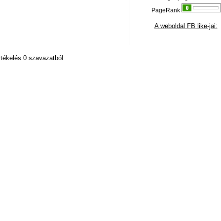
PageRank
A weboldal FB like-jai:
rtékelés 0 szavazatból