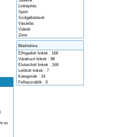
Játékok
Linképítés
Sport
Szolgáltatások
Vásárlás
Videók
Zene
Statistics
Elfogadott linkek : 168
Várakozó linkek : 98
Elutasított linkek : 168
Letiltott linkek : 7
Kategóriák : 24
Felhasználók : 0
s
re az