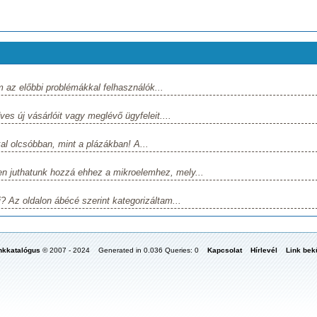
m az előbbi problémákkal felhasználók...
s új vásárlóit vagy meglévő ügyfeleit....
l olcsóbban, mint a plázákban! A...
en juthatunk hozzá ehhez a mikroelemhez, mely...
? Az oldalon ábécé szerint kategorizáltam...
nkkatalógus
© 2007 - 2024 Generated in 0.036 Queries: 0
Kapcsolat
Hírlevél
Link bekü