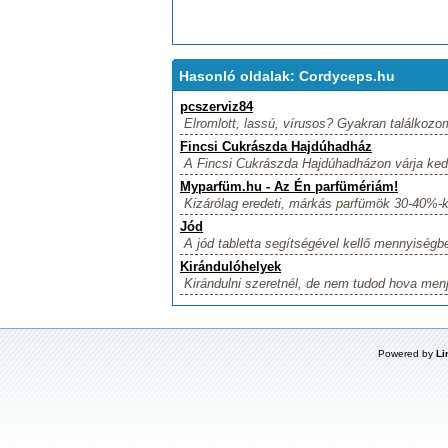
Hasonló oldalak: Cordyceps.hu
pcszerviz84
Elromlott, lassú, vírusos? Gyakran találkozo
Fincsi Cukrászda Hajdúhadház
A Fincsi Cukrászda Hajdúhadházon várja kedve
Myparfüm.hu - Az Én parfümériám!
Kizárólag eredeti, márkás parfümök 30-40%-ka
Jód
A jód tabletta segítségével kellő mennyiségb
Kirándulóhelyek
Kirándulni szeretnél, de nem tudod hova menj
Powered by
Li