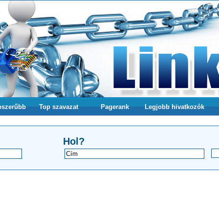
pszerűbb
Top szavazat
Pagerank
Legjobb hivatkozók
a webodlalunkra
Hol?