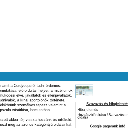
n amit a Cordycepsről tudni érdemes.
utatása, előfordulási helyei, a micéliumok
űködési elve, javallatok és ellenjavallatok,
dnivalók, a kínai sportolónők története,
Szavazás és hibajelenté
sárlókörünk személyes tapasz valamint a
pszula vásárlása, bemutatása.
Hiba jelentés
Hozzászólás írása / Szavazás er
oldalra
szett akkor térj vissza hozzánk és értékeld:
nézd meg az azonos kategóriájú oldalainkat
Google pagerank infó