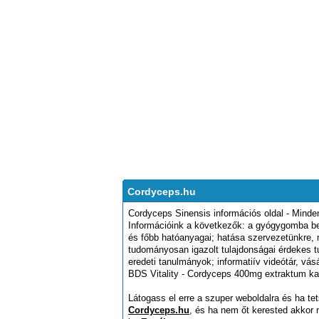
Cordyceps.hu
Cordyceps Sinensis információs oldal - Minde
Információink a következők: a gyógygomba bem
és főbb hatóanyagai; hatása szervezetünkre, m
tudományosan igazolt tulajdonságai érdekes tu
eredeti tanulmányok; informatiív videótár, vá
BDS Vitality - Cordyceps 400mg extraktum ka
Látogass el erre a szuper weboldalra és ha tet
Cordyceps.hu
, és ha nem őt kerested akkor 