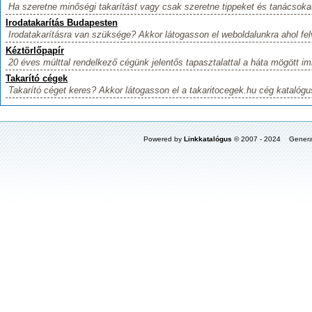
Ha szeretne minőségi takarítást vagy csak szeretne tippeket és tanácsokat
Irodatakarítás Budapesten
Irodatakarításra van szüksége? Akkor látogasson el weboldalunkra ahol fel
Kéztörlőpapír
20 éves múlttal rendelkező cégünk jelentős tapasztalattal a háta mögött imm
Takarító cégek
Takarító céget keres? Akkor látogasson el a takaritocegek.hu cég katalógu
Powered by
Linkkatalógus
© 2007 - 2024 Genera