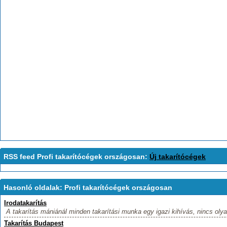
RSS feed Profi takarítócégek országosan:
Új takarítócégek
Hasonló oldalak: Profi takarítócégek országosan
Irodatakarítás
A takarítás mániánál minden takarítási munka egy igazi kihívás, nincs olya
Takarítás Budapest