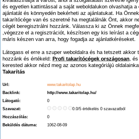
kiválaszthatja a várost, ahol a szolgáltatást szeretné igén
és egyetlen kattintással a saját weboldalukon olvashatja a
ajánlatát és könnyedén bekérheti az ajánlatukat. Ha Önnek
takarítócége van és szeretné ha megtalálnák Önt, akkor 
cégét beregisztrálni hozzánk. Válassza ki az Önnek megfe
,végezze el a regisztrációt, készítsen egy kis leírást a cég
máris készen van arra, hogy fogadja az ajánlatkéréseket.
Látogass el erre a szuper weboldalra és ha tetszett akkor t
hozzánk és értékeld:
Profi takarítócégek országosan
, és
kerested akkor nézd meg az azonos kategóriájú oldalainkat
Takarítás
Url:
www.takaritolap.hu
Backlink:
http://www.takaritolap.hu/
Látogató:
0
Szavazat:
0.0/5 értékelés 0 szavazatból
Hozzászólás:
0
Beküldés dátuma:
1062-08-09