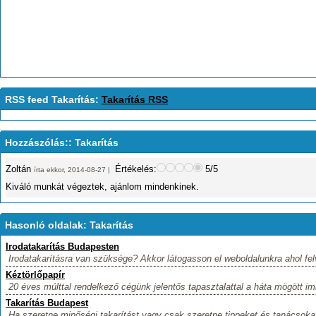
RSS feed Takarítás:
Takarítás RSS
Hozzászólás:: Takarítás
Zoltán
Értékelés:
5/5
írta ekkor, 2014-08-27 |
Kiváló munkát végeztek, ajánlom mindenkinek.
Hasonló oldalak: Takarítás
Irodatakarítás Budapesten
Irodatakarításra van szüksége? Akkor látogasson el weboldalunkra ahol fel
Kéztörlőpapír
20 éves múlttal rendelkező cégünk jelentős tapasztalattal a háta mögött imm
Takarítás Budapest
Ha szeretne minőségi takarítást vagy csak szeretne tippeket és tanácsokat