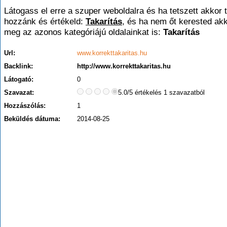
Látogass el erre a szuper weboldalra és ha tetszett akkor t
hozzánk és értékeld:
Takarítás
, és ha nem őt kerested ak
meg az azonos kategóriájú oldalainkat is:
Takarítás
Url:
www.korrekttakaritas.hu
Backlink:
http://www.korrekttakaritas.hu
Látogató:
0
Szavazat:
5.0/5 értékelés 1 szavazatból
Hozzászólás:
1
Beküldés dátuma:
2014-08-25